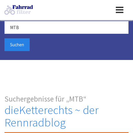
Toggle
Suchbegriff
navigation
Suchergebnisse für
MTB
dieKetterechts ~ der
Rennradblog