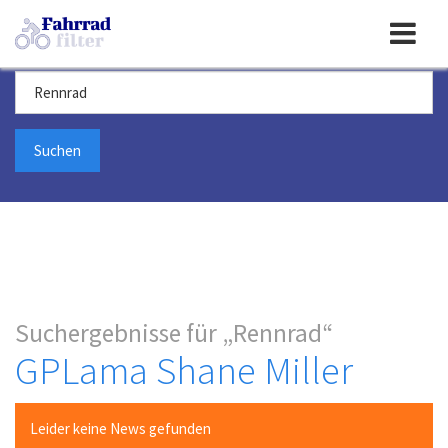
Toggle
Suchbegriff
navigation
Suchergebnisse für
Rennrad
GPLama Shane Miller
Leider keine News gefunden