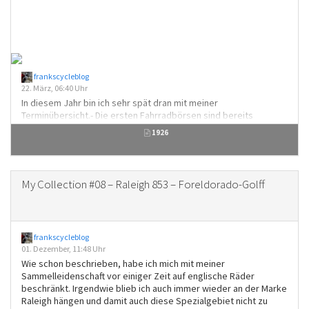
frankscycleblog
22. März, 06:40 Uhr
In diesem Jahr bin ich sehr spät dran mit meiner
Terminübersicht.- Die ersten Fahrradbörsen sind bereits
gelaufen under wer noch zur Cyclingworld Europe an diesem
1926
Wochenende möchte ,muss sich
sputen.https://cyclingworld.de/Aber die Tag-Nacht-Gleiche war
vor ein paar Tagen, die Temperaturen steigen und das sonnige
Wetter in den letzten Tagen macht Lust auf Ausfahrten. AprilDie
My Collection #08 – Raleigh 853 – Foreldorado-Golff
Velo Berlin...
frankscycleblog
01. Dezember, 11:48 Uhr
Wie schon beschrieben, habe ich mich mit meiner
Sammelleidenschaft vor einiger Zeit auf englische Räder
beschränkt. Irgendwie blieb ich auch immer wieder an der Marke
Raleigh hängen und damit auch diese Spezialgebiet nicht zu