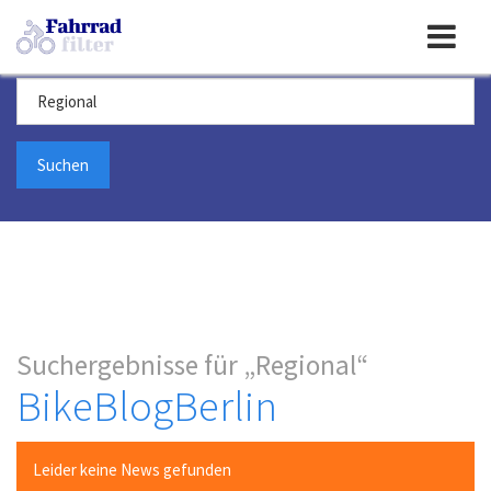
Toggle
Suchbegriff
navigation
Suchergebnisse für
Regional
BikeBlogBerlin
Leider keine News gefunden