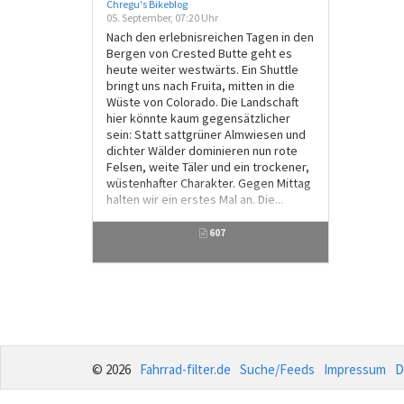
Chregu's Bikeblog
05. September, 07:20 Uhr
Nach den erlebnisreichen Tagen in den
Bergen von Crested Butte geht es
heute weiter westwärts. Ein Shuttle
bringt uns nach Fruita, mitten in die
Wüste von Colorado. Die Landschaft
hier könnte kaum gegensätzlicher
sein: Statt sattgrüner Almwiesen und
dichter Wälder dominieren nun rote
Felsen, weite Täler und ein trockener,
wüstenhafter Charakter. Gegen Mittag
halten wir ein erstes Mal an. Die...
607
© 2026
Fahrrad-filter.de
Suche/Feeds
Impressum
D