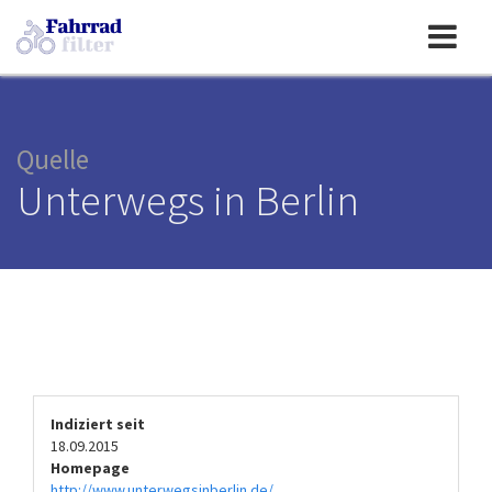
Toggle
navigation
Quelle
Unterwegs in Berlin
Indiziert seit
18.09.2015
Homepage
http://www.unterwegsinberlin.de/