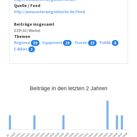
Quelle / Feed
http://www.unterwegsinberlin.de/feed
Beiträge insgesamt
119
(10 / Woche)
Themen
Regional
Equipment
Touren
Politik
59
29
15
8
E-Bikes
3
Beiträge in den letzten 2 Jahren
2025/06
2026/02
2024/09
2025/05
2026/01
2025/04
2025/12
2026/08
2025/03
2025/11
2026/07
2025/02
2025/10
2026/06
2025/01
2025/09
2026/05
2024/12
2025/08
2026/04
2024/11
2025/07
2026/03
2024/10
20…