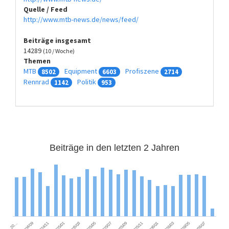
Quelle / Feed
http://www.mtb-news.de/news/feed/
Beiträge insgesamt
14289
(10 / Woche)
Themen
MTB
Equipment
Profiszene
8502
6603
2714
Rennrad
Politik
1142
953
Beiträge in den letzten 2 Jahren
2026/01
2025/03
2026/07
2025/09
2024/11
2026/03
2025/05
2025/11
2025/01
2026/05
2025/07
2024/09
20…