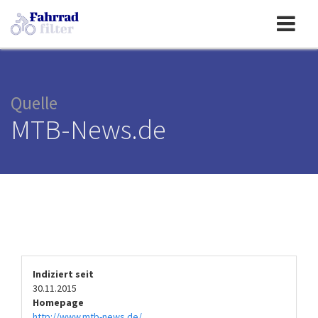
Toggle
navigation
Quelle
MTB-News.de
Indiziert seit
30.11.2015
Homepage
http://www.mtb-news.de/