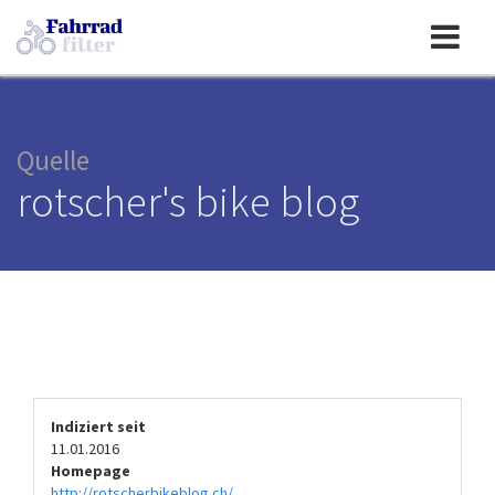
Toggle
navigation
Quelle
rotscher's bike blog
Indiziert seit
11.01.2016
Homepage
http://rotscherbikeblog.ch/