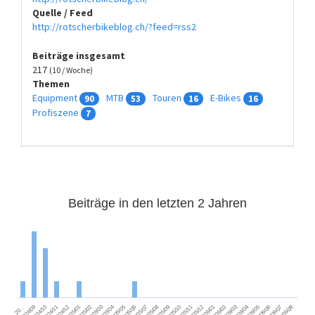
Quelle / Feed
http://rotscherbikeblog.ch/?feed=rss2
Beiträge insgesamt
217
(10 / Woche)
Themen
Equipment
MTB
Touren
E-Bikes
90
53
16
16
Profiszene
7
Beiträge in den letzten 2 Jahren
2025/06
2026/02
2024/09
2025/05
2026/01
2025/04
2025/12
2026/08
2025/03
2025/11
2026/07
2025/02
2025/10
2026/06
2025/01
2025/09
2026/05
2024/12
2025/08
2026/04
2024/11
2025/07
2026/03
2024/10
20…