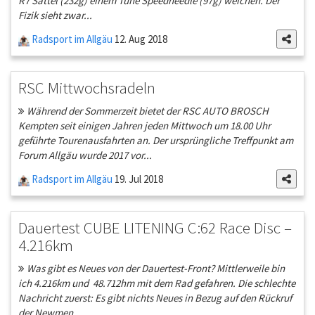
R7 Sattel (232g) einem Tune Speedneedle (97g) weichen. Der
Fizik sieht zwar...
Radsport im Allgäu
12. Aug 2018
RSC Mittwochsradeln
Während der Sommerzeit bietet der RSC AUTO BROSCH
Kempten seit einigen Jahren jeden Mittwoch um 18.00 Uhr
geführte Tourenausfahrten an. Der ursprüngliche Treffpunkt am
Forum Allgäu wurde 2017 vor...
Radsport im Allgäu
19. Jul 2018
Dauertest CUBE LITENING C:62 Race Disc –
4.216km
Was gibt es Neues von der Dauertest-Front? Mittlerweile bin
ich 4.216km und 48.712hm mit dem Rad gefahren. Die schlechte
Nachricht zuerst: Es gibt nichts Neues in Bezug auf den Rückruf
der Newmen...