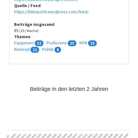
Quelle / Feed
https://bbbaschtl.wordpress.com/feed/
Beiträge insgesamt
85
(10 / Woche)
Themen
Equipment
Profiszene
MTB
32
15
15
Rennrad
Politik
12
8
Beiträge in den letzten 2 Jahren
2024/11
2025/02
2025/05
2025/08
2025/11
2026/02
2026/05
2026/08
2024/12
2025/03
2025/06
2025/09
2025/12
2026/03
2026/06
2026/01
2026/04
2026/07
2024/10
2025/01
2025/04
2025/07
2025/10
20…