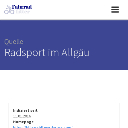
Toggle
navigation
Quelle
Radsport im Allgäu
Indiziert seit
11.01.2016
Homepage
https://bbbaschtl.wordpress.com/