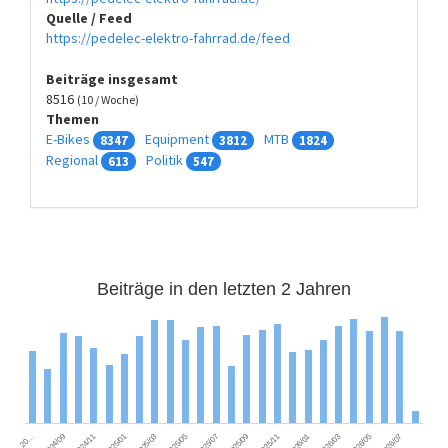
Quelle / Feed
https://pedelec-elektro-fahrrad.de/feed
Beiträge insgesamt
8516
(10 / Woche)
Themen
E-Bikes
Equipment
MTB
8347
3812
1824
Regional
Politik
613
547
Beiträge in den letzten 2 Jahren
2026/01
2025/03
2026/07
2025/09
2024/11
2026/03
2025/05
2025/11
2025/01
2026/05
2025/07
2024/09
20…