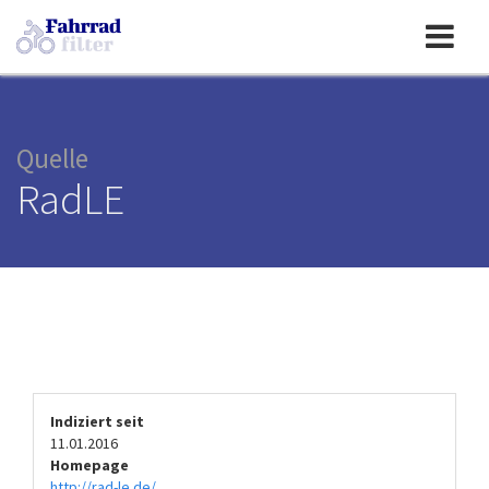
Toggle
navigation
Quelle
RadLE
Indiziert seit
11.01.2016
Homepage
http://rad-le.de/