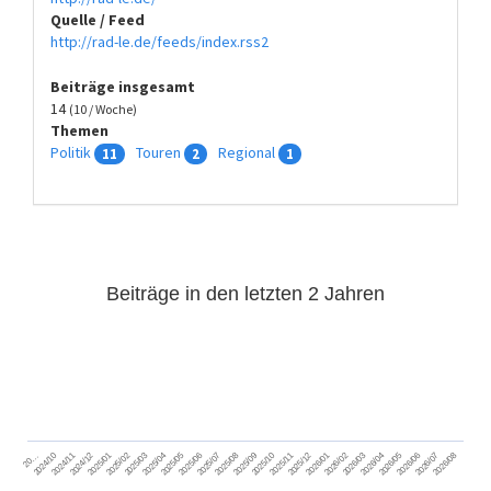
Quelle / Feed
http://rad-le.de/feeds/index.rss2
Beiträge insgesamt
14
(10 / Woche)
Themen
Politik
Touren
Regional
11
2
1
Beiträge in den letzten 2 Jahren
2024/11
2025/02
2025/05
2025/08
2025/11
2026/02
2026/05
2026/08
2024/12
2025/03
2025/06
2025/09
2025/12
2026/03
2026/06
2026/01
2026/04
2026/07
2024/10
2025/01
2025/04
2025/07
2025/10
20…