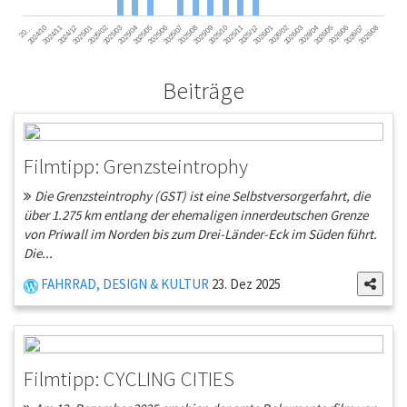
2024/11
2025/02
2025/05
2025/08
2025/11
2026/02
2026/05
2026/08
2024/12
2025/03
2025/06
2025/09
2025/12
2026/03
2026/06
2026/01
2026/04
2026/07
2024/10
2025/01
2025/04
2025/07
2025/10
20…
Beiträge
Filmtipp: Grenzsteintrophy
Die Grenzsteintrophy (GST) ist eine Selbstversorgerfahrt, die
über 1.275 km entlang der ehemaligen innerdeutschen Grenze
von Priwall im Norden bis zum Drei-Länder-Eck im Süden führt.
Die...
FAHRRAD, DESIGN & KULTUR
23. Dez 2025
Filmtipp: CYCLING CITIES