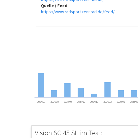
Quelle / Feed
https://www.radsport-rennrad.de/feed/
2024/07
2024/08
2024/09
2024/10
2024/11
2024/12
2025/01
2025/0
Vision SC 45 SL im Test: