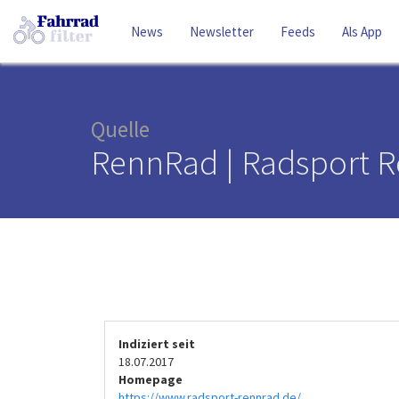
News
Newsletter
Feeds
Als App
Quelle
RennRad | Radsport 
Indiziert seit
18.07.2017
Homepage
https://www.radsport-rennrad.de/