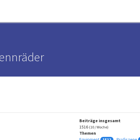
Rennräder
Beiträge insgesamt
1516
(10 / Woche)
Themen
Equipment
Profiszene
1512