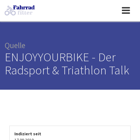
Toggle
navigation
Quelle
ENJOYYOURBIKE - Der
Radsport & Triathlon Talk
Indiziert seit
17.09.2019