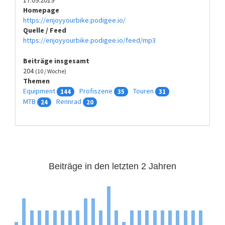
Homepage
https://enjoyyourbike.podigee.io/
Quelle / Feed
https://enjoyyourbike.podigee.io/feed/mp3
Beiträge insgesamt
204
(10 / Woche)
Themen
Equipment
Profiszene
Touren
144
35
31
MTB
Rennrad
24
20
Beiträge in den letzten 2 Jahren