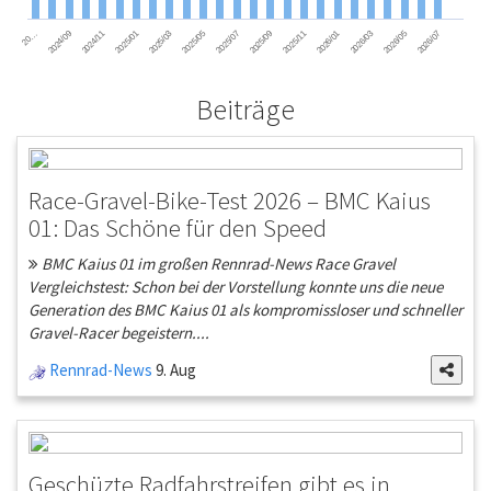
2026/01
2025/03
2026/07
2025/09
2024/11
2026/03
2025/05
2025/11
2025/01
2026/05
2025/07
2024/09
20…
Beiträge
Race-Gravel-Bike-Test 2026 – BMC Kaius
01: Das Schöne für den Speed
BMC Kaius 01 im großen Rennrad-News Race Gravel
Vergleichstest: Schon bei der Vorstellung konnte uns die neue
Generation des BMC Kaius 01 als kompromissloser und schneller
Gravel-Racer begeistern....
Rennrad-News
9. Aug
Geschüzte Radfahrstreifen gibt es in