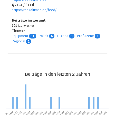
Quelle / Feed
https://radkolumne.de/feed/
Beiträge insgesamt
101
(10 / Woche)
Themen
Equipment
Politik
E-Bikes
Profiszene
31
6
3
3
Regional
2
Beiträge in den letzten 2 Jahren
2024/11
2025/02
2025/05
2025/08
2025/11
2026/02
2026/05
2026/08
2024/12
2025/03
2025/06
2025/09
2025/12
2026/03
2026/06
2026/01
2026/04
2026/07
2024/10
2025/01
2025/04
2025/07
2025/10
20…