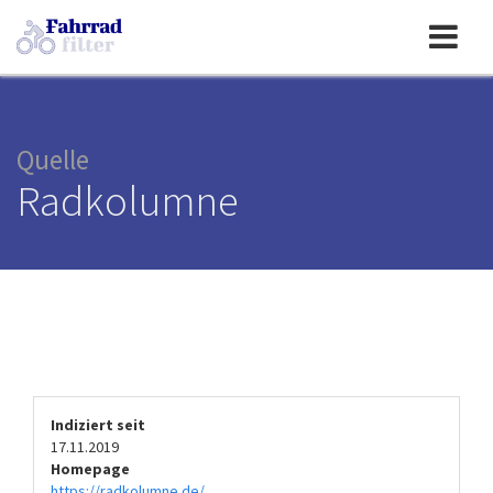
Toggle
navigation
Quelle
Radkolumne
Indiziert seit
17.11.2019
Homepage
https://radkolumne.de/