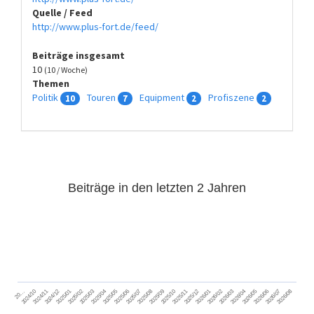
Quelle / Feed
http://www.plus-fort.de/feed/
Beiträge insgesamt
10
(10 / Woche)
Themen
Politik
Touren
Equipment
Profiszene
10
7
2
2
Beiträge in den letzten 2 Jahren
2024/11
2025/02
2025/05
2025/08
2025/11
2026/02
2026/05
2026/08
2024/12
2025/03
2025/06
2025/09
2025/12
2026/03
2026/06
2026/01
2026/04
2026/07
2024/10
2025/01
2025/04
2025/07
2025/10
20…