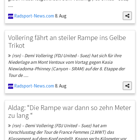
....
Radsport-News.com
8. Aug
Vollering fährt an steiler Rampe ins Gelbe
Trikot
(rsn) - Demi Vollering (FDJ United - Suez) hat sich für ihre
Niederlage am Mont Ventoux vom Vortag gegen Kasia
Niewiadoma-Phinney (Canyon - SRAM) auf der 8. Etappe der
Tour de ....
Radsport-News.com
8. Aug
Aldag: “Die Rampe war dann so zehn Meter
zu lang “
(rsn) – Demi Vollering (FDJ United – Suez) hat am
Vorschlusstag der Tour de France Femmes (2.WWT) das
Klassement auf dem Kopf gestellt. Knapp sechs Kilometer vor