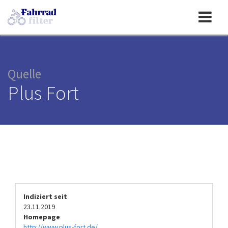
Toggle
navigation
Quelle
Plus Fort
Indiziert seit
23.11.2019
Homepage
http://www.plus-fort.de/