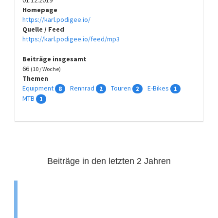
Homepage
https://karl.podigee.io/
Quelle / Feed
https://karl.podigee.io/feed/mp3
Beiträge insgesamt
66
(10 / Woche)
Themen
Equipment
Rennrad
Touren
E-Bikes
8
2
2
1
MTB
1
Beiträge in den letzten 2 Jahren