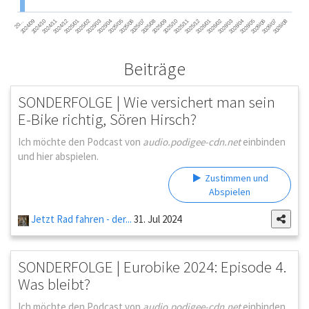
2025/06
2026/02
2024/09
2025/05
2026/01
2025/04
2025/12
2026/08
2025/03
2025/11
2026/07
2025/02
2025/10
2026/06
2025/01
2025/09
2026/05
2024/12
2025/08
2026/04
2024/11
2025/07
2026/03
2024/10
20…
Beiträge
SONDERFOLGE | Wie versichert man sein
E-Bike richtig, Sören Hirsch?
Ich möchte den Podcast von
audio.podigee-cdn.net
einbinden
und hier abspielen.
Zustimmen und
Abspielen
Jetzt Rad fahren - der...
31. Jul 2024
SONDERFOLGE | Eurobike 2024: Episode 4.
Was bleibt?
Ich möchte den Podcast von
audio.podigee-cdn.net
einbinden