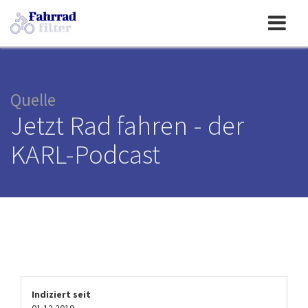
Toggle
navigation
Quelle
Jetzt Rad fahren - der
KARL-Podcast
Indiziert seit
01.12.2019