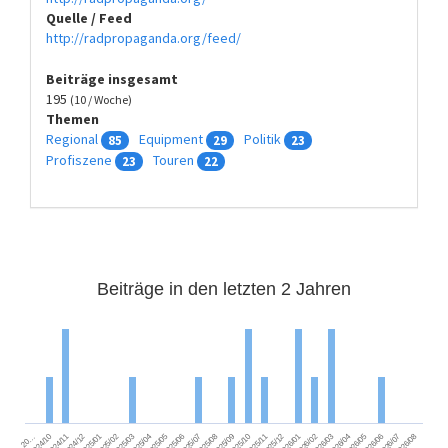
Quelle / Feed
http://radpropaganda.org/feed/
Beiträge insgesamt
195
(10 / Woche)
Themen
Regional
Equipment
Politik
85
29
23
Profiszene
Touren
23
22
Beiträge in den letzten 2 Jahren
2024/11
2025/02
2025/05
2025/08
2025/11
2026/02
2026/05
2026/08
2024/12
2025/03
2025/06
2025/09
2025/12
2026/03
2026/06
2026/01
2026/04
2026/07
2024/10
2025/01
2025/04
2025/07
2025/10
20…