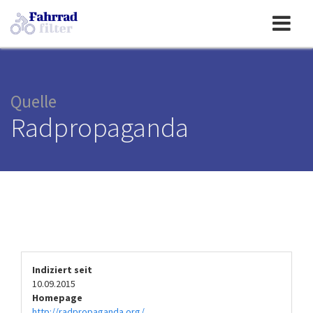
Toggle
navigation
Quelle
Radpropaganda
Indiziert seit
10.09.2015
Homepage
http://radpropaganda.org/