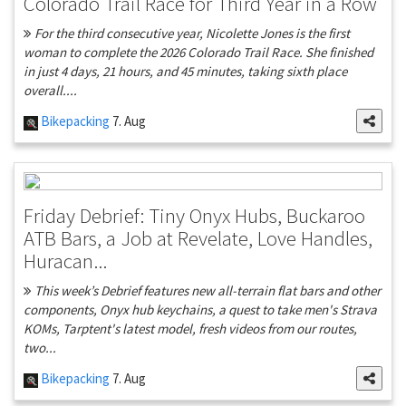
Colorado Trail Race for Third Year in a Row
For the third consecutive year, Nicolette Jones is the first
woman to complete the 2026 Colorado Trail Race. She finished
in just 4 days, 21 hours, and 45 minutes, taking sixth place
overall....
Bikepacking
7. Aug
Friday Debrief: Tiny Onyx Hubs, Buckaroo
ATB Bars, a Job at Revelate, Love Handles,
Huracan...
This week’s Debrief features new all-terrain flat bars and other
components, Onyx hub keychains, a quest to take men's Strava
KOMs, Tarptent's latest model, fresh videos from our routes,
two...
Bikepacking
7. Aug