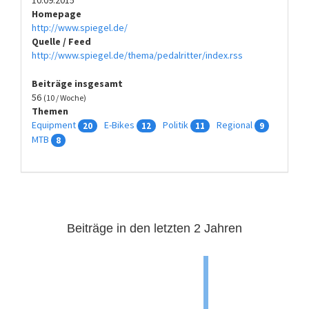
Homepage
http://www.spiegel.de/
Quelle / Feed
http://www.spiegel.de/thema/pedalritter/index.rss
Beiträge insgesamt
56
(10 / Woche)
Themen
Equipment
E-Bikes
Politik
Regional
20
12
11
9
MTB
8
Beiträge in den letzten 2 Jahren