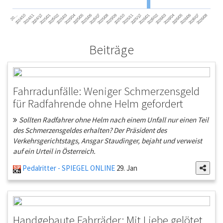
2024/11
2025/02
2025/05
2025/08
2025/11
2026/02
2026/05
2026/08
2024/12
2025/03
2025/06
2025/09
2025/12
2026/03
2026/06
2026/01
2026/04
2026/07
2024/10
2025/01
2025/04
2025/07
2025/10
20…
Beiträge
Fahrradunfälle: Weniger Schmerzensgeld
für Radfahrende ohne Helm gefordert
Sollten Radfahrer ohne Helm nach einem Unfall nur einen Teil
des Schmerzensgeldes erhalten? Der Präsident des
Verkehrsgerichtstags, Ansgar Staudinger, bejaht und verweist
auf ein Urteil in Österreich.
Pedalritter - SPIEGEL ONLINE
29. Jan
Handgebaute Fahrräder: Mit Liebe gelötet