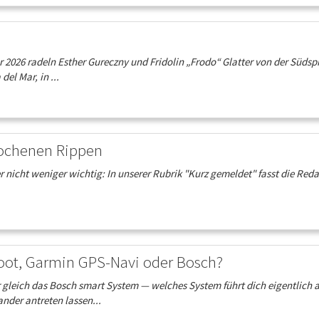
er 2026 radeln Esther Gureczny und Fridolin „Frodo“ Glatter von der Südsp
el Mar, in ...
rochenen Rippen
r nicht weniger wichtig: In unserer Rubrik "Kurz gemeldet" fasst die Re
oot, Garmin GPS-Navi oder Bosch?
leich das Bosch smart System — welches System führt dich eigentlich 
ander antreten lassen...