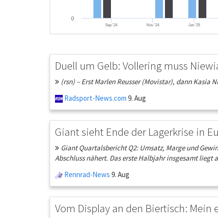
0
Sep '24
Nov '24
Jan '25
Duell um Gelb: Vollering muss Nie
(rsn) – Erst Marlen Reusser (Movistar), dann Kasia N
Radsport-News.com
9. Aug
Giant sieht Ende der Lagerkrise in 
Giant Quartalsbericht Q2: Umsatz, Marge und Gewinn
Abschluss nähert. Das erste Halbjahr insgesamt liegt a
Rennrad-News
9. Aug
Vom Display an den Biertisch: Mein e