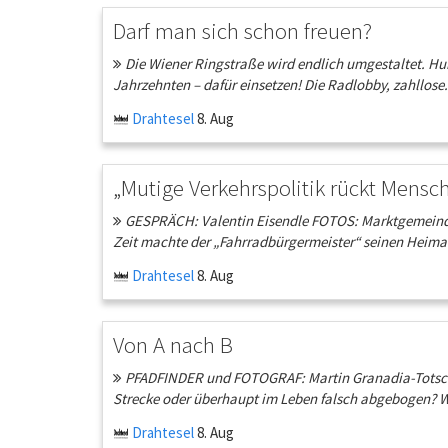
Darf man sich schon freuen?
Die Wiener Ringstraße wird endlich umgestaltet. Hurra!
Jahrzehnten – dafür einsetzen! Die Radlobby, zahllose.
Drahtesel
8. Aug
„Mutige Verkehrspolitik rückt Mensc
GESPRÄCH: Valentin Eisendle FOTOS: Marktgemeinde 
Zeit machte der „Fahrradbürgermeister“ seinen Heimato
Drahtesel
8. Aug
Von A nach B
PFADFINDER und FOTOGRAF: Martin Granadia-Totschn
Strecke oder überhaupt im Leben falsch abgebogen? Wo
Drahtesel
8. Aug