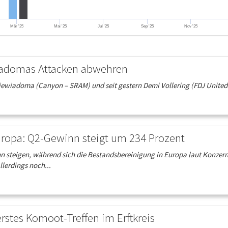
Mär '25
Mai '25
Jul '25
Sep '25
Nov '25
wiadomas Attacken abwehren
iewiadoma (Canyon – SRAM) und seit gestern Demi Vollering (FDJ United – S
Europa: Q2-Gewinn steigt um 234 Prozent
 steigen, während sich die Bestandsbereinigung in Europa laut Konzer
llerdings noch...
rstes Komoot-Treffen im Erftkreis