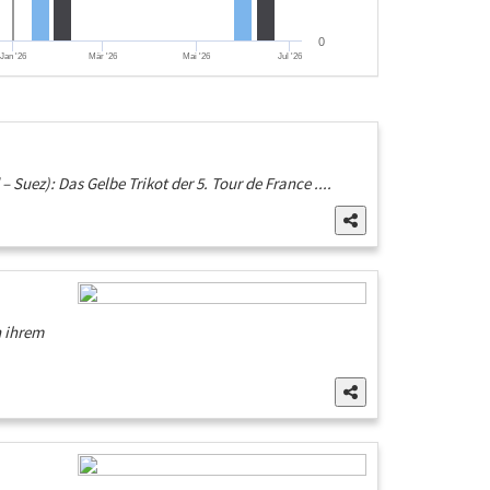
0
Jan '26
Mär '26
Mai '26
Jul '26
uez): Das Gelbe Trikot der 5. Tour de France ....
n ihrem