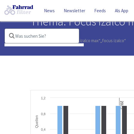
News
Newsletter
Feeds
Als App
Thema: Focus izalco 
Suchbegriffe:
focus izalco max
izalco
izalco max
focus izalco
1,2
2025
0,8
Quellen
0,4