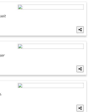
seit
ser
B-