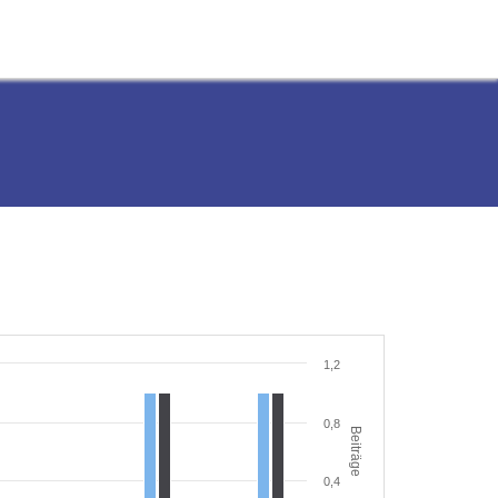
1,2
0,8
Beiträge
0,4