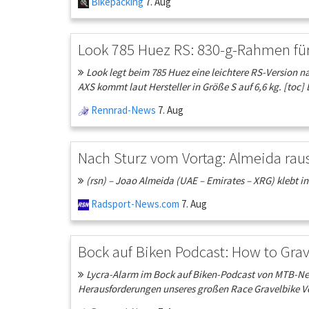
Bikepacking
7. Aug
Look 785 Huez RS: 830-g-Rahmen für 
Look legt beim 785 Huez eine leichtere RS-Version
AXS kommt laut Hersteller in Größe S auf 6,6 kg. [toc] 
Rennrad-News
7. Aug
Nach Sturz vom Vortag: Almeida rau
(rsn) – Joao Almeida (UAE – Emirates – XRG) klebt in
Radsport-News.com
7. Aug
Bock auf Biken Podcast: How to Grav
Lycra-Alarm im Bock auf Biken-Podcast von MTB-News
Herausforderungen unseres großen Race Gravelbike Verg