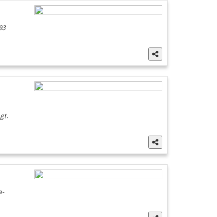
93
gt.
a-