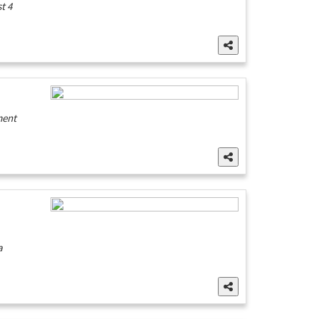
t 4
ment
a