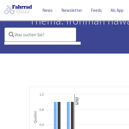
News
Newsletter
Feeds
Als App
Thema: Ironman hawa
Suchbegriffe:
ironman hawaii
1,2
2025
0,8
Quellen
0,4