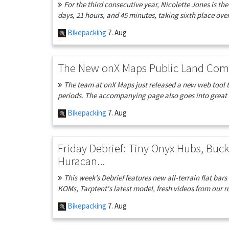
For the third consecutive year, Nicolette Jones is th
days, 21 hours, and 45 minutes, taking sixth place overa
Bikepacking
7. Aug
The New onX Maps Public Land Com
The team at onX Maps just released a new web tool t
periods. The accompanying page also goes into great 
Bikepacking
7. Aug
Friday Debrief: Tiny Onyx Hubs, Buck
Huracan...
This week’s Debrief features new all-terrain flat ba
KOMs, Tarptent's latest model, fresh videos from our ro
Bikepacking
7. Aug