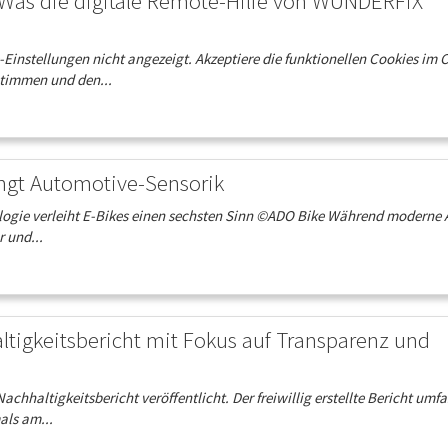
Was die digitale Remote-Hilfe von WUNDERFiX
instellungen nicht angezeigt. Akzeptiere die funktionellen Cookies im 
stimmen und den...
ngt Automotive-Sensorik
ologie verleiht E-Bikes einen sechsten Sinn ©ADO Bike Während moderne 
 und...
altigkeitsbericht mit Fokus auf Transparenz und
haltigkeitsbericht veröffentlicht. Der freiwillig erstellte Bericht umfa
als am...