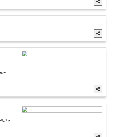
m
rer
lbike