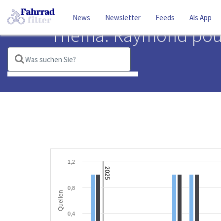
News
Newsletter
Feeds
Als App
Thema: Raymond pou
Suchbegriffe:
raymond poulidor
1,2
2025
0,8
Quellen
0,4