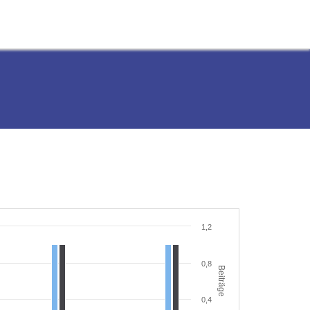
1,2
0,8
Beiträge
0,4