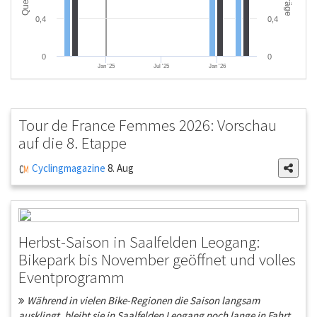
Beiträge
Quellen
0,4
0,4
0
0
Jan '25
Jul '25
Jan '26
Tour de France Femmes 2026: Vorschau
auf die 8. Etappe
Cyclingmagazine
8. Aug
Herbst-Saison in Saalfelden Leogang:
Bikepark bis November geöffnet und volles
Eventprogramm
Während in vielen Bike-Regionen die Saison langsam
ausklingt, bleibt sie in Saalfelden Leogang noch lange in Fahrt.