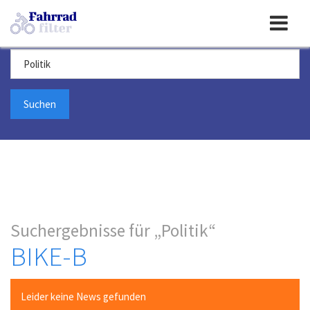
Toggle
Suchbegriff
navigation
Suchergebnisse für
Politik
BIKE-B
Leider keine News gefunden