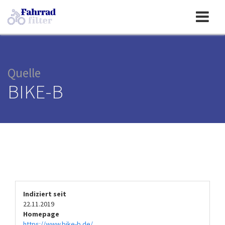
Toggle
navigation
Quelle
BIKE-B
Indiziert seit
22.11.2019
Homepage
https://www.bike-b.de/