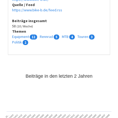
Quelle / Feed
https://www.bike-b.de/feed.rss
Beiträge insgesamt
58
(10 / Woche)
Themen
Equipment
Rennrad
MTB
Touren
12
5
4
3
Politik
2
Beiträge in den letzten 2 Jahren
2024/11
2025/02
2025/05
2025/08
2025/11
2026/02
2026/05
2026/08
2024/12
2025/03
2025/06
2025/09
2025/12
2026/03
2026/06
2026/01
2026/04
2026/07
2024/10
2025/01
2025/04
2025/07
2025/10
20…