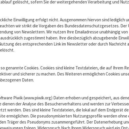
ablauf gelöscht, sofern Sie der weitergehenden Verarbeitung und Nut
ckliche Einwilligung erfolgt nicht. Ausgenommen hiervon sind lediglich u
n beachten wir strikt die Vorgaben des Bundesdatenschutzgesetzes. Der
ndung von Newslettern. Wir nutzen Ihre Emailadresse unabhängig von d
sdrücklich zugestimmt haben. Ihre diesbezüglich abzugebende Einwilli
 Nutzung des entsprechenden Link im Newsletter oder durch Nachricht a
elöscht.
o genannte Cookies. Cookies sind kleine Textdateien, die auf Ihrem Re
ffektiver und sicherer zu machen. Des Weiteren ermöglichen Cookies un
enbezogenen Daten.
Software Piwik (www.piwik.org) Daten erhoben und gespeichert, aus 
ile dienen der Analyse des Besucherverhaltens und werden zur Verbess
zt werden. Dies sind kleine Textdateien, die lokal auf dem Endgerät d
e ermöglichen. Die pseudonymisierten Nutzungsprofile werden ohne ei
 den Träger des Pseudonyms zusammengeführt. Der Datenerhebung und -
Anweisungen folgen. Widerspruch Nach Ihrem Widerspruch wird ein Opt-