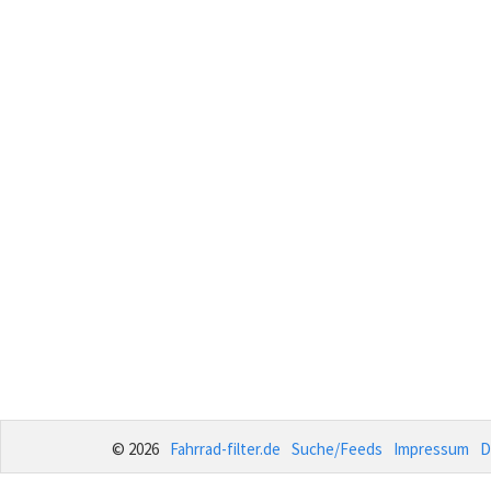
© 2026
Fahrrad-filter.de
Suche/Feeds
Impressum
D