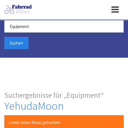
Toggle
Suchbegriff
navigation
Suchergebnisse für
Equipment
YehudaMoon
Leider keine News gefunden