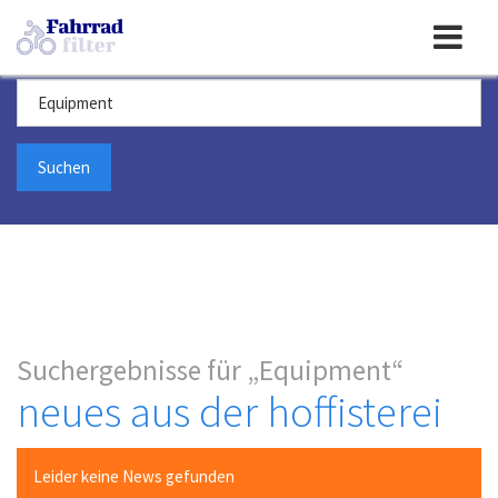
Toggle
Suchbegriff
navigation
Suchergebnisse für
Equipment
neues aus der hoffisterei
Leider keine News gefunden