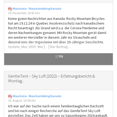
Mountoria - Mountainbiking Kanada
29. Dezember, 14:42 Uhr
Keine guten Nachrichten aus Kanada: Rocky Mountain Bicycles
hat am 19.12.24 in Quebec Insolvenzschutz nach kanadischem
Recht beantragt. Als Grund wird u.a. die Corona Pandemie und
deren Nachwirkungen genannt. Mit Rocky Mountain gerät damit
ein weiterer Hersteller in diesem Jahr ins Straucheln und
diesmal eins der Urgesteine mit über 20-Jähriger Geschichte.
Update, May 2025: Wie […] Der Beitrag...
758
GentleTent – Sky Loft (2022) – Erfahrungsbericht &
Montag...
Mountoria - Mountainbiking Kanada
16. August, 10:54 Uhr
Ich war auf der Suche nach einem familientauglichen Dachzelt
und bin nach einiger Recherche auf das GentleTent Sky Loft
gestoßen. Das Zelt haben wir uns zu Saisonbeginn 2024 gekauft.