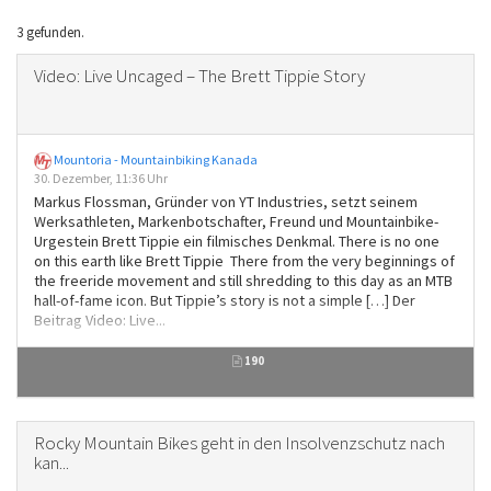
3 gefunden.
Video: Live Uncaged – The Brett Tippie Story
Mountoria - Mountainbiking Kanada
30. Dezember, 11:36 Uhr
Markus Flossman, Gründer von YT Industries, setzt seinem
Werksathleten, Markenbotschafter, Freund und Mountainbike-
Urgestein Brett Tippie ein filmisches Denkmal. There is no one
on this earth like Brett Tippie There from the very beginnings of
the freeride movement and still shredding to this day as an MTB
hall-of-fame icon. But Tippie’s story is not a simple […] Der
Beitrag Video: Live...
190
Rocky Mountain Bikes geht in den Insolvenzschutz nach
kan...