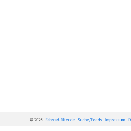
© 2026
Fahrrad-filter.de
Suche/Feeds
Impressum
D