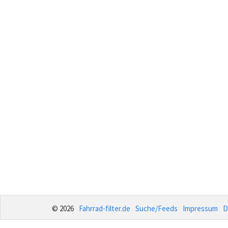
© 2026
Fahrrad-filter.de
Suche/Feeds
Impressum
D