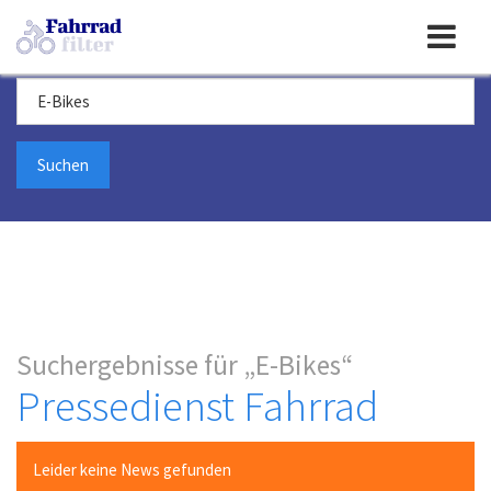
Toggle
Suchbegriff
navigation
Suchergebnisse für
E-Bikes
Pressedienst Fahrrad
Leider keine News gefunden