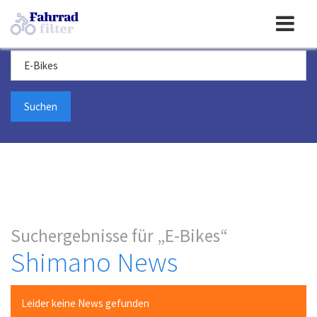
Toggle
Suchbegriff
navigation
Suchergebnisse für
E-Bikes
Shimano News
Leider keine News gefunden