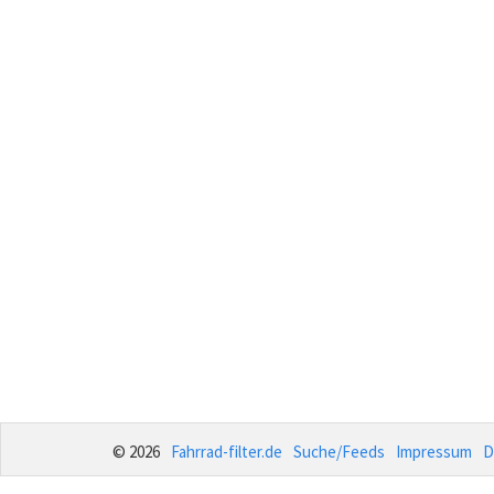
© 2026
Fahrrad-filter.de
Suche/Feeds
Impressum
D