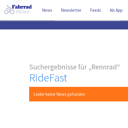
News
Newsletter
Feeds
Als App
Suchbegriff
Suchergebnisse für
Rennrad
RideFast
Leider keine News gefunden