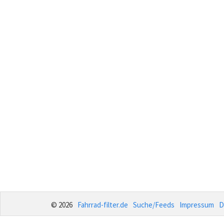
© 2026
Fahrrad-filter.de
Suche/Feeds
Impressum
D