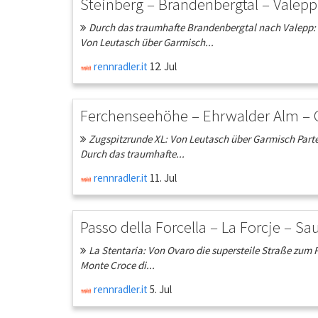
Steinberg – Brandenbergtal – Valepp
Durch das traumhafte Brandenbergtal nach Valepp: V
Von Leutasch über Garmisch...
rennradler.it
12. Jul
Ferchenseehöhe – Ehrwalder Alm – G
Zugspitzrunde XL: Von Leutasch über Garmisch Parte
Durch das traumhafte...
rennradler.it
11. Jul
Passo della Forcella – La Forcje – Sau
La Stentaria: Von Ovaro die supersteile Straße zum P
Monte Croce di...
rennradler.it
5. Jul