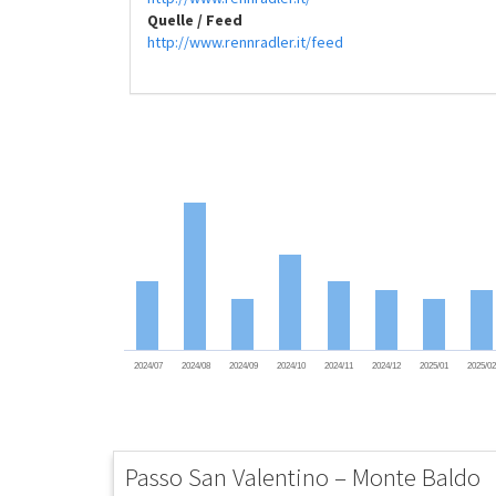
Quelle / Feed
http://www.rennradler.it/feed
2024/07
2024/08
2024/09
2024/10
2024/11
2024/12
2025/01
2025/0
Passo San Valentino – Monte Baldo