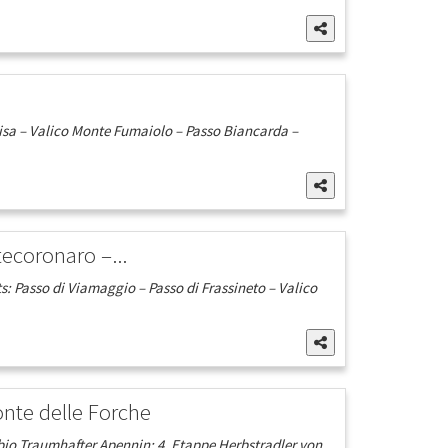
cisa – Valico Monte Fumaiolo – Passo Biancarda –
ecoronaro –...
: Passo di Viamaggio – Passo di Frassineto – Valico
nte delle Forche
io Traumhafter Apennin: 4. Etappe Herbstradler von