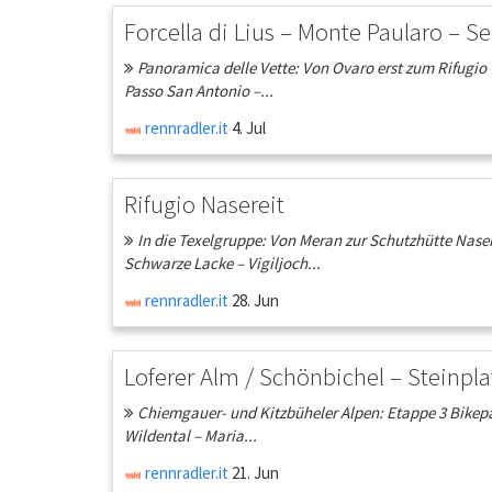
Forcella di Lius – Monte Paularo – Se
Panoramica delle Vette: Von Ovaro erst zum Rifugio 
Passo San Antonio –...
rennradler.it
4. Jul
Rifugio Nasereit
In die Texelgruppe: Von Meran zur Schutzhütte Naser
Schwarze Lacke – Vigiljoch...
rennradler.it
28. Jun
Loferer Alm / Schönbichel – Steinpla
Chiemgauer- und Kitzbüheler Alpen: Etappe 3 Bikepac
Wildental – Maria...
rennradler.it
21. Jun