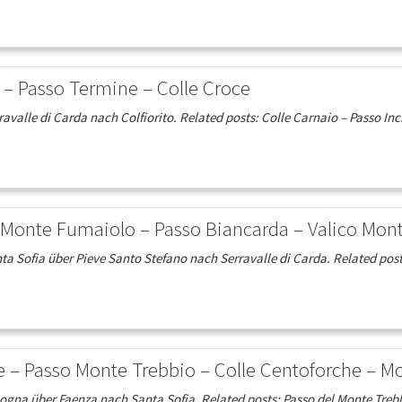
 – Passo Termine – Colle Croce
valle di Carda nach Colfiorito. Related posts: Colle Carnaio – Passo In
o Monte Fumaiolo – Passo Biancarda – Valico Mont
 Sofia über Pieve Santo Stefano nach Serravalle di Carda. Related posts
 – Passo Monte Trebbio – Colle Centoforche – Mo
gna über Faenza nach Santa Sofia. Related posts: Passo del Monte Trebb