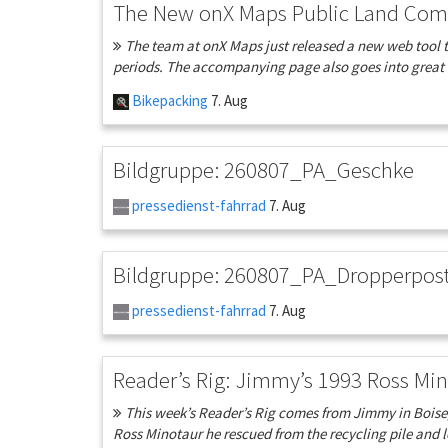
The New onX Maps Public Land Com
The team at onX Maps just released a new web tool t
periods. The accompanying page also goes into great 
Bikepacking
7. Aug
Bildgruppe: 260807_PA_Geschke
pressedienst-fahrrad
7. Aug
Bildgruppe: 260807_PA_Dropperpos
pressedienst-fahrrad
7. Aug
Reader’s Rig: Jimmy’s 1993 Ross Mi
This week’s Reader’s Rig comes from Jimmy in Boise, 
Ross Minotaur he rescued from the recycling pile and l