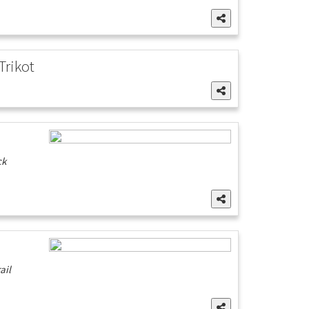
Trikot
ck
ail