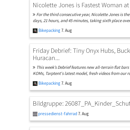
Nicolette Jones is Fastest Woman at 
For the third consecutive year, Nicolette Jones is th
days, 21 hours, and 45 minutes, taking sixth place overa
Bikepacking
7. Aug
Friday Debrief: Tiny Onyx Hubs, Buck
Huracan...
This week’s Debrief features new all-terrain flat ba
KOMs, Tarptent's latest model, fresh videos from our ro
Bikepacking
7. Aug
Bildgruppe: 26087_PA_Kinder_Schu
pressedienst-fahrrad
7. Aug