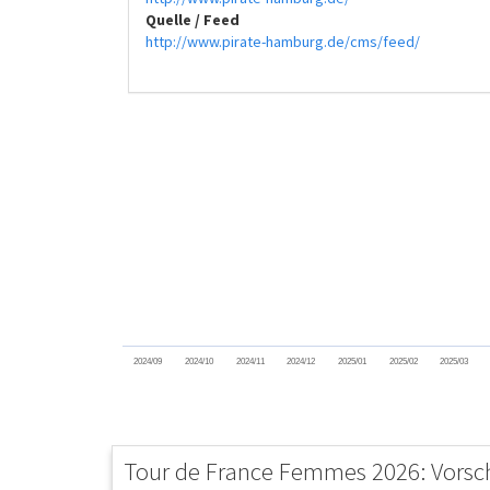
Quelle / Feed
http://www.pirate-hamburg.de/cms/feed/
2024/09
2024/10
2024/11
2024/12
2025/01
2025/02
2025/03
Tour de France Femmes 2026: Vorsch