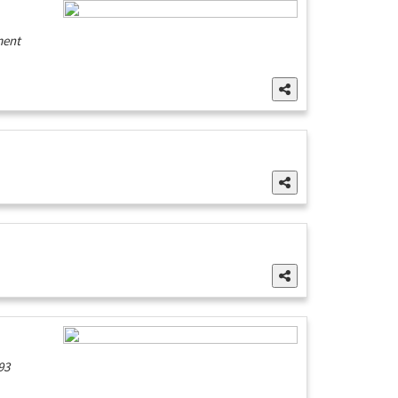
ment
93