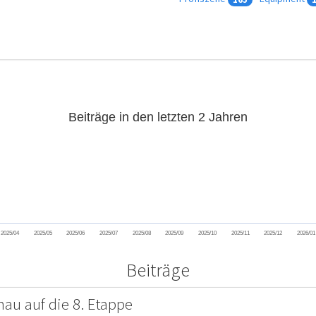
Beiträge in den letzten 2 Jahren
2025/04
2025/05
2025/06
2025/07
2025/08
2025/09
2025/10
2025/11
2025/12
2026/01
Beiträge
au auf die 8. Etappe