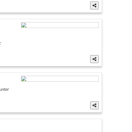
c
unter