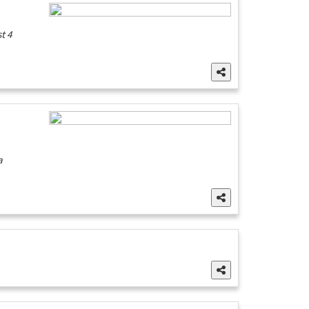
t 4
a