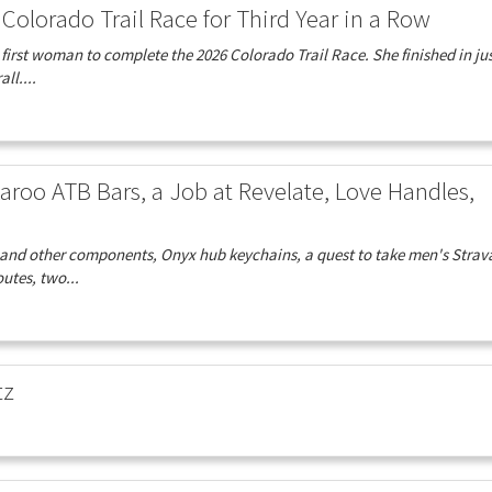
Colorado Trail Race for Third Year in a Row
e first woman to complete the 2026 Colorado Trail Race. She finished in jus
ll....
aroo ATB Bars, a Job at Revelate, Love Handles,
rs and other components, Onyx hub keychains, a quest to take men's Strav
utes, two...
tz