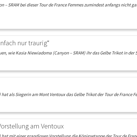
yon – SRAM bei dieser Tour de France Femmes zumindest anfangs nicht ga
nfach nur traurig“
en, wie Kasia Niewiadoma (Canyon – SRAM) ihr das Gelbe Trikot in der St
t als Siegerin am Mont Ventoux das Gelbe Trikot der Tour de France Fem
Vorstellung am Ventoux
t mit einer grandiosen Vorstellung die Königsetappe der Tour de France