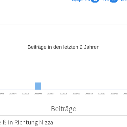
Beiträge in den letzten 2 Jahren
5/03
2025/04
2025/05
2025/06
2025/07
2025/08
2025/09
2025/10
2025/11
2025/12
202
Beiträge
iß in Richtung Nizza