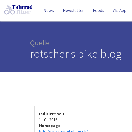
News
Newsletter
Feeds
Als App
Quelle
rotscher's bike blog
Indiziert seit
11.01.2016
Homepage
http://rotscherbikeblog.ch/