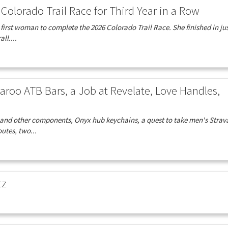
Colorado Trail Race for Third Year in a Row
e first woman to complete the 2026 Colorado Trail Race. She finished in jus
ll....
aroo ATB Bars, a Job at Revelate, Love Handles,
rs and other components, Onyx hub keychains, a quest to take men's Strav
utes, two...
tz