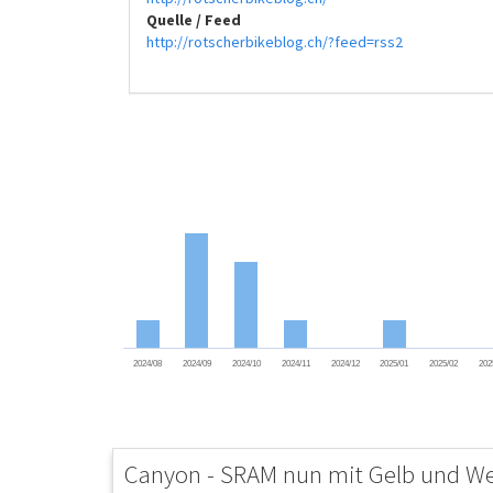
Quelle / Feed
http://rotscherbikeblog.ch/?feed=rss2
2024/08
2024/09
2024/10
2024/11
2024/12
2025/01
2025/02
202
Canyon - SRAM nun mit Gelb und We