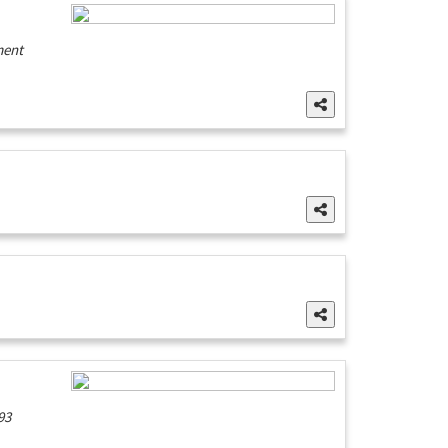
ment
93