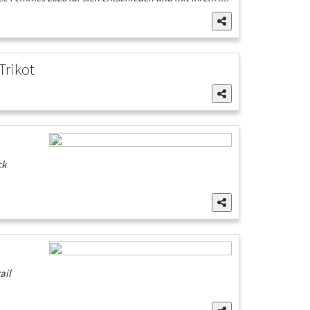
Trikot
ck
ail