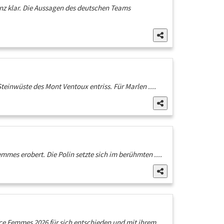
nz klar. Die Aussagen des deutschen Teams
einwüste des Mont Ventoux entriss. Für Marlen ....
mes erobert. Die Polin setzte sich im berühmten ....
 Femmes 2026 für sich entschieden und mit ihrem ....