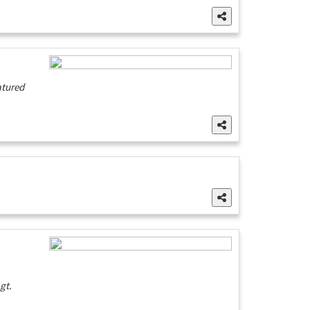
atured
gt.