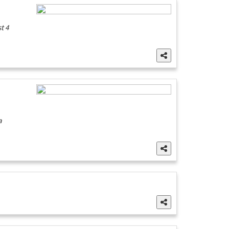
t 4
a