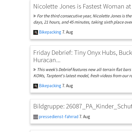
Nicolette Jones is Fastest Woman at 
For the third consecutive year, Nicolette Jones is th
days, 21 hours, and 45 minutes, taking sixth place overa
Bikepacking
7. Aug
Friday Debrief: Tiny Onyx Hubs, Buck
Huracan...
This week’s Debrief features new all-terrain flat ba
KOMs, Tarptent's latest model, fresh videos from our ro
Bikepacking
7. Aug
Bildgruppe: 26087_PA_Kinder_Schu
pressedienst-fahrrad
7. Aug