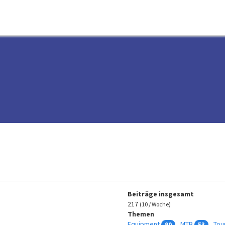
Beiträge insgesamt
217
(10 / Woche)
Themen
Equipment
MTB
Tou
90
53