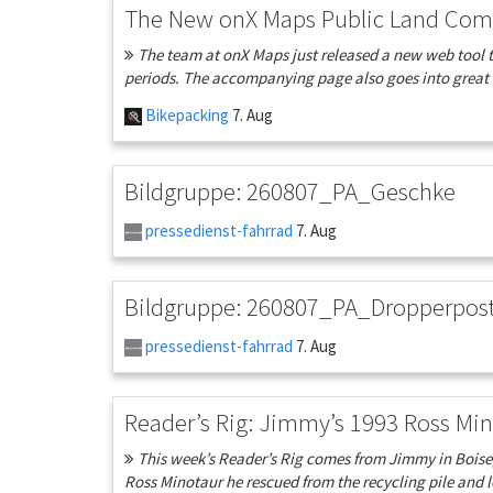
The New onX Maps Public Land Com
The team at onX Maps just released a new web tool t
periods. The accompanying page also goes into great 
Bikepacking
7. Aug
Bildgruppe: 260807_PA_Geschke
pressedienst-fahrrad
7. Aug
Bildgruppe: 260807_PA_Dropperpos
pressedienst-fahrrad
7. Aug
Reader’s Rig: Jimmy’s 1993 Ross Mi
This week’s Reader’s Rig comes from Jimmy in Boise, 
Ross Minotaur he rescued from the recycling pile and l