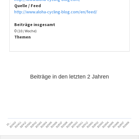
Quelle / Feed
http://www.aloha-cycling-blog.com/en/feed/
Beiträge insgesamt
0
(10 / Woche)
Themen
Beiträge in den letzten 2 Jahren
2024/11
2025/02
2025/05
2025/08
2025/11
2026/02
2026/05
2026/08
2024/12
2025/03
2025/06
2025/09
2025/12
2026/03
2026/06
2026/01
2026/04
2026/07
2024/10
2025/01
2025/04
2025/07
2025/10
20…