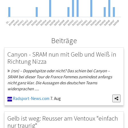
2025/06
2026/02
2024/09
2025/05
2026/01
2025/04
2025/12
2026/08
2025/03
2025/11
2026/07
2025/02
2025/10
2026/06
2025/01
2025/09
2026/05
2024/12
2025/08
2026/04
2024/11
2025/07
2026/03
2024/10
20…
Beiträge
Canyon - SRAM nun mit Gelb und Weiß in
Richtung Nizza
(rsn) – Doppelspitze oder nicht? Das schien bei Canyon –
SRAM bei dieser Tour de France Femmes zumindest anfangs
nicht ganz klar. Die Aussagen des deutschen Teams
widersprachen ....
Radsport-News.com
7. Aug
Gelb ist weg: Reusser am Ventoux “einfach
nur traurig“