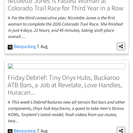
Nicolette Jones is Fastest Woman at
Colorado Trail Race for Third Year in a Row
For the third consecutive year, Nicolette Jones is the first
woman to complete the 2026 Colorado Trail Race. She finished
in just 4 days, 21 hours, and 45 minutes, taking sixth place
overall....
Bikepacking
7. Aug
Friday Debrief: Tiny Onyx Hubs, Buckaroo
ATB Bars, a Job at Revelate, Love Handles,
Huracan...
This week’s Debrief features new all-terrain flat bars and other
components, Onyx hub keychains, a quest to take men's Strava
KOMs, Tarptent's latest model, fresh videos from our routes,
two...
Bikepacking
7. Aug