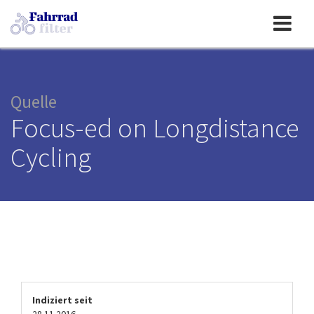
Toggle
navigation
Quelle
Focus-ed on Longdistance
Cycling
Indiziert seit
28.11.2016