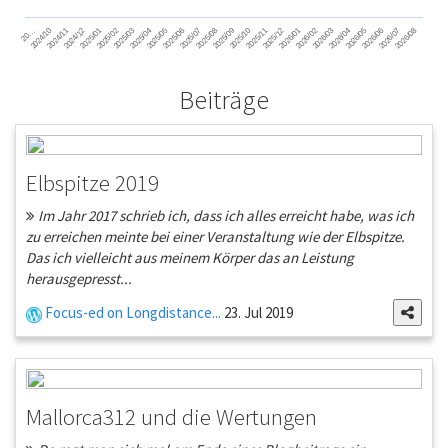
2024/11
2025/02
2025/05
2025/08
2025/11
2026/02
2026/05
2026/08
2024/12
2025/03
2025/06
2025/09
2025/12
2026/03
2026/06
2026/01
2026/04
2026/07
2024/10
2025/01
2025/04
2025/07
2025/10
20…
Beiträge
Elbspitze 2019
Im Jahr 2017 schrieb ich, dass ich alles erreicht habe, was ich
zu erreichen meinte bei einer Veranstaltung wie der Elbspitze.
Das ich vielleicht aus meinem Körper das an Leistung
herausgepresst...
Focus-ed on Longdistance...
23. Jul 2019
Mallorca312 und die Wertungen