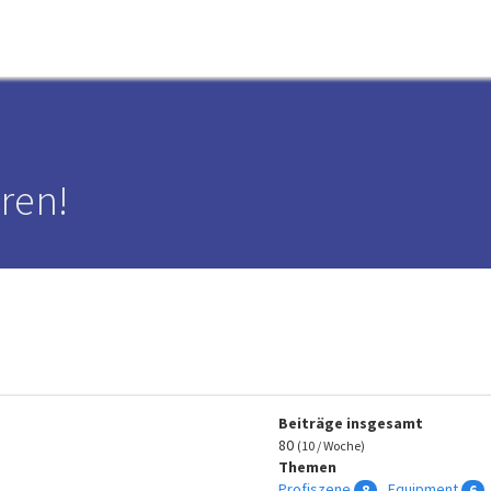
ren!
Beiträge insgesamt
80
(10 / Woche)
Themen
Profiszene
Equipment
8
6