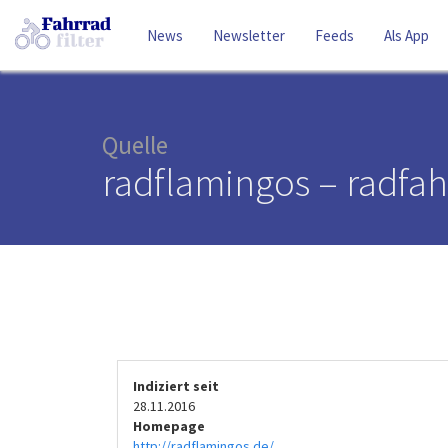
News
Newsletter
Feeds
Als App
Quelle
radflamingos – radfah
Indiziert seit
28.11.2016
Homepage
http://radflamingos.de/