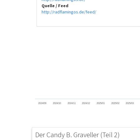
Quelle / Feed
http://radflamingos.de/feed/
2024/09
2024/10
2024/11
2024/12
2025/01
2025/02
2025/03
Der Candy B. Graveller (Teil 2)