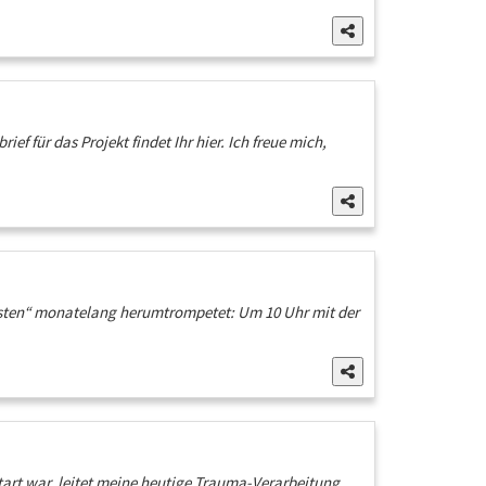
f für das Projekt findet Ihr hier. Ich freue mich,
esten“ monatelang herumtrompetet: Um 10 Uhr mit der
art war, leitet meine heutige Trauma-Verarbeitung