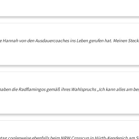
ie Hannah von den Ausdauercoaches ins Leben gerufen hat. Meinen Steckbrie
h haben die Radflamingos gemäß ihres Wahlspruchs „Ich kann alles am b
ntag coolerweise ebenfalls beim NRW Crosscup in Hürth-Kendenich am St