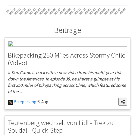
2024/11
2025/02
2025/05
2025/08
2025/11
2026/02
2026/05
2026/08
2024/12
2025/03
2025/06
2025/09
2025/12
2026/03
2026/06
2026/01
2026/04
2026/07
2024/10
2025/01
2025/04
2025/07
2025/10
20…
Beiträge
Bikepacking 250 Miles Across Stormy Chile
(Video)
Dan Camp is back with a new video from his multi-year ride
down the Americas. In episode 38, he shares a glimpse at his
first 250 miles of bikepacking across Chile, which featured some
of the...
Bikepacking
6. Aug
Teutenberg wechselt von Lidl - Trek zu
Soudal - Quick-Step