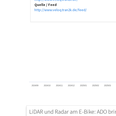
Quelle / Feed
http://www.veloq.tran2k.de/feed/
2024/09
2024/10
2024/11
2024/12
2025/01
2025/02
2025/03
LiDAR und Radar am E-Bike: ADO bri