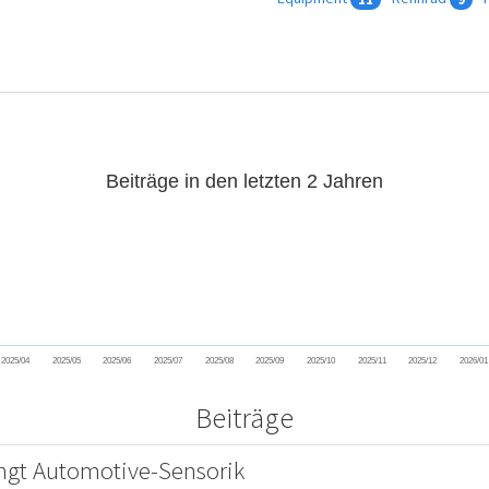
Beiträge in den letzten 2 Jahren
2025/04
2025/05
2025/06
2025/07
2025/08
2025/09
2025/10
2025/11
2025/12
2026/01
Beiträge
ngt Automotive-Sensorik