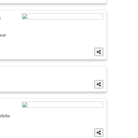
m
rer
lbike