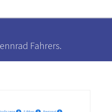
ennrad Fahrers.
Profiszene
E-Bikes
Regional
8
3
3