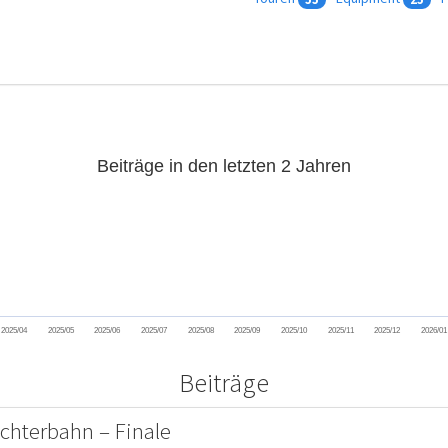
Beiträge in den letzten 2 Jahren
2025/04
2025/05
2025/06
2025/07
2025/08
2025/09
2025/10
2025/11
2025/12
2026/01
Beiträge
Achterbahn – Finale