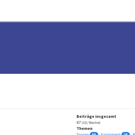
Beiträge insgesamt
67
(10 / Woche)
Themen
Touren
Equipment
P
55
25