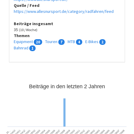
Quelle / Feed
https://www.allesnursport.de/category/radfahren/feed
Beiträge insgesamt
35
(10 / Woche)
Themen
Equipment
Touren
MTB
E-Bikes
20
7
4
2
Bahnrad
1
Beiträge in den letzten 2 Jahren
2024/11
2025/02
2025/05
2025/08
2025/11
2026/02
2026/05
2026/08
2024/12
2025/03
2025/06
2025/09
2025/12
2026/03
2026/06
2026/01
2026/04
2026/07
2024/10
2025/01
2025/04
2025/07
2025/10
20…