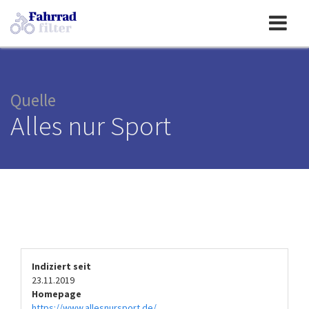
Toggle
navigation
Quelle
Alles nur Sport
Indiziert seit
23.11.2019
Homepage
https://www.allesnursport.de/