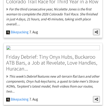
Colorado Trail Race for Third Year in a Row
For the third consecutive year, Nicolette Jones is the first
woman to complete the 2026 Colorado Trail Race. She finished
in just 4 days, 21 hours, and 45 minutes, taking sixth place
overall....
Bikepacking
7. Aug
Friday Debrief: Tiny Onyx Hubs, Buckaroo
ATB Bars, a Job at Revelate, Love Handles,
Huracan...
This week’s Debrief features new all-terrain flat bars and other
components, Onyx hub keychains, a quest to take men's Strava
KOMs, Tarptent's latest model, fresh videos from our routes,
two...
Bikepacking
7. Aug