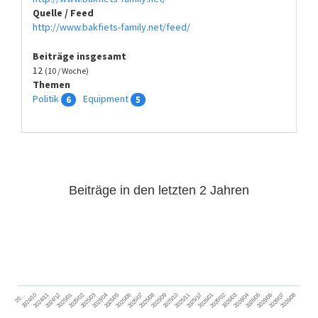
Quelle / Feed
http://www.bakfiets-family.net/feed/
Beiträge insgesamt
12
(10 / Woche)
Themen
Politik
Equipment
6
5
Beiträge in den letzten 2 Jahren
2024/11
2025/02
2025/05
2025/08
2025/11
2026/02
2026/05
2026/08
2024/12
2025/03
2025/06
2025/09
2025/12
2026/03
2026/06
2026/01
2026/04
2026/07
2024/10
2025/01
2025/04
2025/07
2025/10
20…