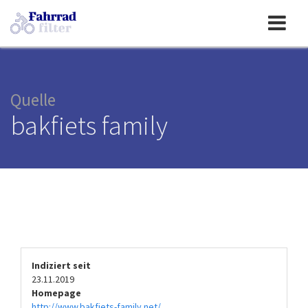
Toggle
navigation
Quelle
bakfiets family
Indiziert seit
23.11.2019
Homepage
http://www.bakfiets-family.net/