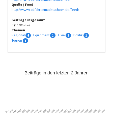
Quelle / Feed
http://www.radfahrenmachtschoen.de/feed/
Beiträge insgesamt
6
(10 / Woche)
Themen
Regional
Equipment
Fixie
Politik
4
1
1
1
Touren
1
Beiträge in den letzten 2 Jahren
2024/11
2025/02
2025/05
2025/08
2025/11
2026/02
2026/05
2026/08
2024/12
2025/03
2025/06
2025/09
2025/12
2026/03
2026/06
2026/01
2026/04
2026/07
2024/10
2025/01
2025/04
2025/07
2025/10
20…