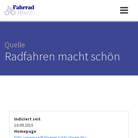
Toggle
navigation
Quelle
Radfahren macht schön
Indiziert seit
10.09.2015
Homepage
http://www.radfahrenmachtschoen.de/