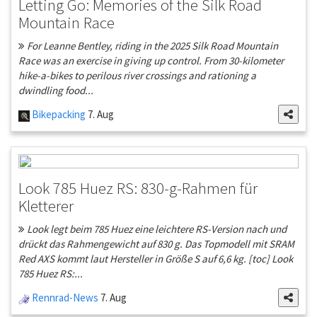
Letting Go: Memories of the Silk Road
Mountain Race
For Leanne Bentley, riding in the 2025 Silk Road Mountain
Race was an exercise in giving up control. From 30-kilometer
hike-a-bikes to perilous river crossings and rationing a
dwindling food...
Bikepacking
7. Aug
Look 785 Huez RS: 830-g-Rahmen für
Kletterer
Look legt beim 785 Huez eine leichtere RS-Version nach und
drückt das Rahmengewicht auf 830 g. Das Topmodell mit SRAM
Red AXS kommt laut Hersteller in Größe S auf 6,6 kg. [toc] Look
785 Huez RS:...
Rennrad-News
7. Aug