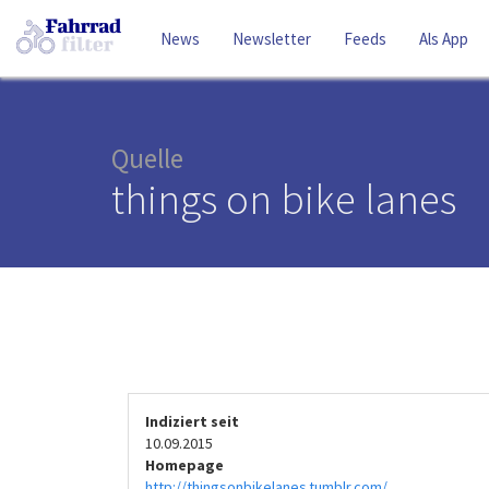
News
Newsletter
Feeds
Als App
Quelle
things on bike lanes
Indiziert seit
10.09.2015
Homepage
http://thingsonbikelanes.tumblr.com/