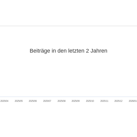
Beiträge in den letzten 2 Jahren
2025/04
2025/05
2025/06
2025/07
2025/08
2025/09
2025/10
2025/11
2025/12
2026/01