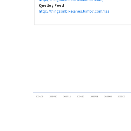
Quelle / Feed
http://thingsonbikelanes.tumblr.com/rss
2024/09
2024/10
2024/11
2024/12
2025/01
2025/02
2025/03